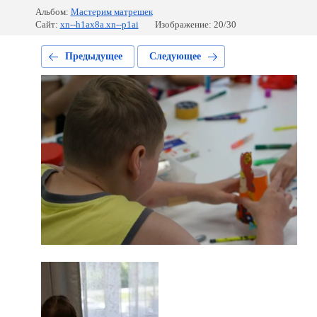
Альбом:
Мастерим матрешек
Сайт:
xn--h1ax8a.xn--p1ai
Изображение: 20/30
Предыдущее
Следующее